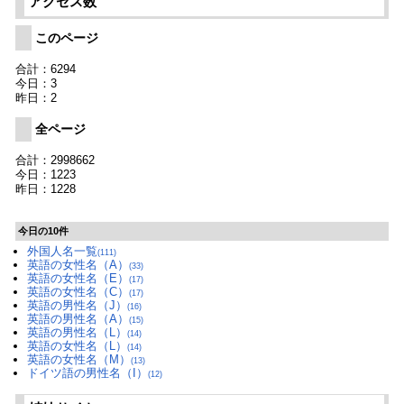
アクセス数
このページ
合計：6294
今日：3
昨日：2
全ページ
合計：2998662
今日：1223
昨日：1228
今日の10件
外国人名一覧
(111)
英語の女性名（A）
(33)
英語の女性名（E）
(17)
英語の女性名（C）
(17)
英語の男性名（J）
(16)
英語の男性名（A）
(15)
英語の男性名（L）
(14)
英語の女性名（L）
(14)
英語の女性名（M）
(13)
ドイツ語の男性名（I）
(12)