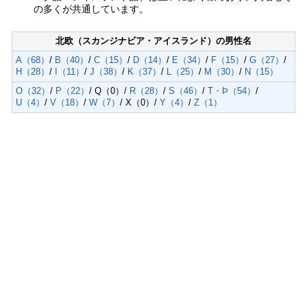
の多くが共通しています。
北欧（スカンジナビア・アイスランド）の男性名
A（68）
/
B（40）
/
C（15）
/
D（14）
/
E（34）
/
F（15）
/
G（27）
/
H（28）
/
I（11）
/
J（38）
/
K（37）
/
L（25）
/
M（30）
/
N（15）
O（32）
/
P（22）
/ Q（0）/
R（28）
/
S（46）
/
T・Þ（54）
/
U（4）
/
V（18）
/
W（7）
/ X（0）/
Y（4）
/
Z（1）