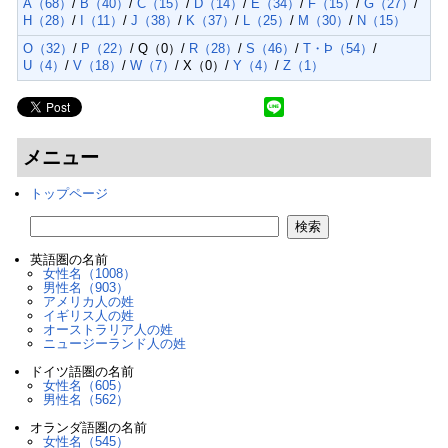
A（68）
/
B（40）
/
C（15）
/
D（14）
/
E（34）
/
F（15）
/
G（27）
/
H（28）
/
I（11）
/
J（38）
/
K（37）
/
L（25）
/
M（30）
/
N（15）
O（32）
/
P（22）
/ Q（0）/
R（28）
/
S（46）
/
T・Þ（54）
/
U（4）
/
V（18）
/
W（7）
/ X（0）/
Y（4）
/
Z（1）
メニュー
トップページ
英語圏の名前
女性名（1008）
男性名（903）
アメリカ人の姓
イギリス人の姓
オーストラリア人の姓
ニュージーランド人の姓
ドイツ語圏の名前
女性名（605）
男性名（562）
オランダ語圏の名前
女性名（545）