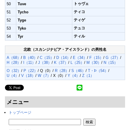
トゥヴェ
50
Tuve
ティコ
51
Tycho
ティゲ
52
Tyge
テュコ
53
Tyko
ティル
54
Tyr
北欧（スカンジナビア・アイスランド）の男性名
A（68）
/
B（40）
/
C（15）
/
D（14）
/
E（34）
/
F（15）
/
G（27）
/
H（28）
/
I（11）
/
J（38）
/
K（37）
/
L（25）
/
M（30）
/
N（15）
O（32）
/
P（22）
/ Q（0）/
R（28）
/
S（46）
/
T・Þ（54）
/
U（4）
/
V（18）
/
W（7）
/ X（0）/
Y（4）
/
Z（1）
メニュー
トップページ