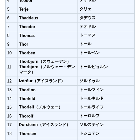
テオドル
4
Teodor
タリェ
5
Terje
タデウス
6
Thaddeus
テオドル
7
Theodor
トーマス
8
Thomas
トール
9
Thor
トールベン
10
Thorben
Thorbjörn（スウェーデン）
Thorbjørn（ノルウェー・デン
トールビョルン
11
マーク）
Þórður（アイスランド）
ソルドゥル
12
トールフィン
13
Thorfinn
トールキルド
14
Thorkild
Thorleif（ノルウェー）
トールライフ
15
トーロルフ
16
Thorolf
Þorsteinn（アイスランド）
ソルステイン
17
トシュテン
18
Thorsten