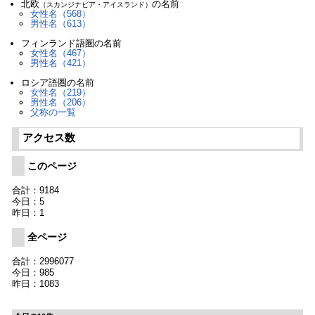
北欧
の名前
（スカンジナビア・アイスランド）
女性名（568）
男性名（613）
フィンランド語圏の名前
女性名（467）
男性名（421）
ロシア語圏の名前
女性名（219）
男性名（206）
父称の一覧
アクセス数
このページ
合計：9184
今日：5
昨日：1
全ページ
合計：2996077
今日：985
昨日：1083