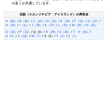
の多くが共通しています。
北欧（スカンジナビア・アイスランド）の男性名
A（68）
/
B（40）
/
C（15）
/
D（14）
/
E（34）
/
F（15）
/
G（27）
/
H（28）
/
I（11）
/
J（38）
/
K（37）
/
L（25）
/
M（30）
/
N（15）
O（32）
/
P（22）
/ Q（0）/
R（28）
/
S（46）
/
T・Þ（54）
/
U（4）
/
V（18）
/
W（7）
/ X（0）/
Y（4）
/
Z（1）