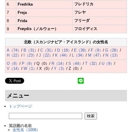
フレドリカ
6
Fredrika
フレヤ
7
Freja
フリーダ
8
Frida
Frøydis（ノルウェー）
フロイディス
9
北欧（スカンジナビア・アイスランド）の女性名
A（74）
/
B（31）
/
C（31）
/
D（18）
/
E（39）
/
F（9）
/
G（28）
/
H（22）
/
I（23）
/
J（22）
/
K（44）
/
L（34）
/
M（47）
/
N（13）
O（8）
/
P（9）
/ Q（0）/
R（14）
/
S（44）
/
T（32）
/
U（9）
/
V（14）
/
W（1）
/ X（0）/
Y（3）
/ Z（0）/
メニュー
トップページ
英語圏の名前
女性名（1008）