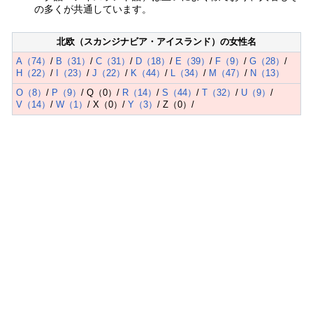
の多くが共通しています。
北欧（スカンジナビア・アイスランド）の女性名
A（74）
/
B（31）
/
C（31）
/
D（18）
/
E（39）
/
F（9）
/
G（28）
/
H（22）
/
I（23）
/
J（22）
/
K（44）
/
L（34）
/
M（47）
/
N（13）
O（8）
/
P（9）
/ Q（0）/
R（14）
/
S（44）
/
T（32）
/
U（9）
/
V（14）
/
W（1）
/ X（0）/
Y（3）
/ Z（0）/