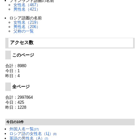
フィンランド語圏の名前
女性名（467）
男性名（421）
ロシア語圏の名前
女性名（219）
男性名（206）
父称の一覧
アクセス数
このページ
合計：8980
今日：1
昨日：4
全ページ
合計：2997864
今日：425
昨日：1228
今日の10件
外国人名一覧
(27)
ロシア語の女性名（Ц）
(8)
英語の男性名（A）
(7)