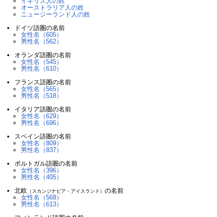
イギリス人の姓
オーストラリア人の姓
ニュージーランド人の姓
ドイツ語圏の名前
女性名（605）
男性名（562）
オランダ語圏の名前
女性名（545）
男性名（610）
フランス語圏の名前
女性名（565）
男性名（518）
イタリア語圏の名前
女性名（629）
男性名（696）
スペイン語圏の名前
女性名（809）
男性名（837）
ポルトガル語圏の名前
女性名（396）
男性名（405）
北欧
の名前
（スカンジナビア・アイスランド）
女性名（568）
男性名（613）