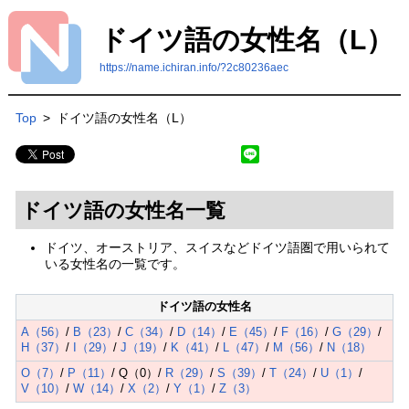
ドイツ語の女性名（L）
https://name.ichiran.info/?2c80236aec
Top
>
ドイツ語の女性名（L）
ドイツ語の女性名一覧
ドイツ、オーストリア、スイスなどドイツ語圏で用いられて
いる女性名の一覧です。
ドイツ語の女性名
A（56）
/
B（23）
/
C（34）
/
D（14）
/
E（45）
/
F（16）
/
G（29）
/
H（37）
/
I（29）
/
J（19）
/
K（41）
/
L（47）
/
M（56）
/
N（18）
O（7）
/
P（11）
/ Q（0）/
R（29）
/
S（39）
/
T（24）
/
U（1）
/
V（10）
/
W（14）
/
X（2）
/
Y（1）
/
Z（3）