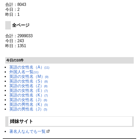
合計：8043
今日：2
昨日：1
全ページ
合計：2999033
今日：243
昨日：1351
今日の10件
英語の女性名（A）
(11)
外国人名一覧
(11)
英語の女性名（M）
(9)
英語の女性名（S）
(8)
英語の女性名（Z）
(8)
英語の女性名（E）
(7)
英語の女性名（K）
(7)
英語の女性名（J）
(6)
英語の男性名（K）
(5)
英語の男性名（J）
(5)
姉妹サイト
著名人なんでも一覧