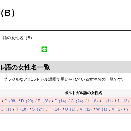
（B）
ル語の女性名（B）
ル語の女性名一覧
、ブラジルなどポルトガル語圏で用いられている女性名の一覧です。
ポルトガル語の女性名
）
/
C（38）
/
D（20）
/
E（28）
/
F（14）
/
G（24）
/
H（8）
/
I（11）
/
J（13）
/
Q（1）
/
R（18）
/
S（24）
/
T（14）
/
U（1）
/
V（11）
/
W（1）
/
X（2）
/
Y