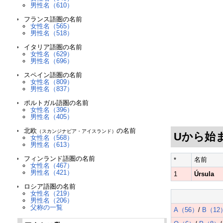
男性名（610）
フランス語圏の名前
女性名（565）
男性名（518）
イタリア語圏の名前
女性名（629）
男性名（696）
スペイン語圏の名前
女性名（809）
男性名（837）
ポルトガル語圏の名前
女性名（396）
男性名（405）
北欧
の名前
（スカンジナビア・アイスランド）
Uから始
女性名（568）
男性名（613）
フィンランド語圏の名前
名前
*
女性名（467）
男性名（421）
1
Úrsula
ロシア語圏の名前
女性名（219）
男性名（206）
父称の一覧
A（56）
/
B（12