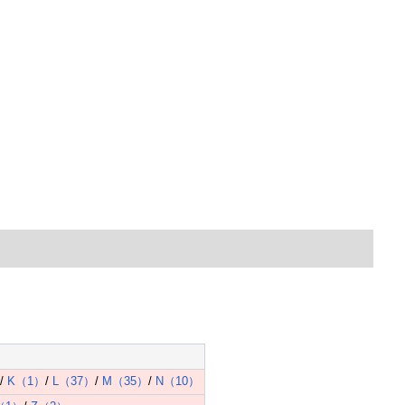
/
K（1）
/
L（37）
/
M（35）
/
N（10）