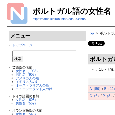
ポルトガル語の女性名
https://name.ichiran.info/?2053c3cb85
Top
>
ポルトガ
メニュー
トップページ
ポルトガ
英語圏の名前
ポルトガル
女性名（1008）
男性名（903）
アメリカ人の姓
イギリス人の姓
オーストラリア人の姓
A（56）
/
B（12
ニュージーランド人の姓
O（6）
/
P（8）
ドイツ語圏の名前
女性名（605）
男性名（562）
オランダ語圏の名前
女性名（545）