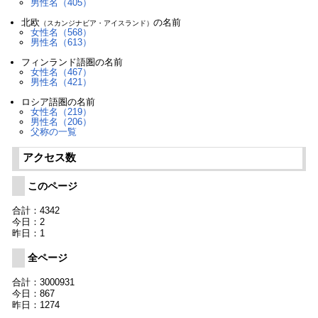
男性名（405）
北欧
の名前
（スカンジナビア・アイスランド）
女性名（568）
男性名（613）
フィンランド語圏の名前
女性名（467）
男性名（421）
ロシア語圏の名前
女性名（219）
男性名（206）
父称の一覧
アクセス数
このページ
合計：4342
今日：2
昨日：1
全ページ
合計：3000931
今日：867
昨日：1274