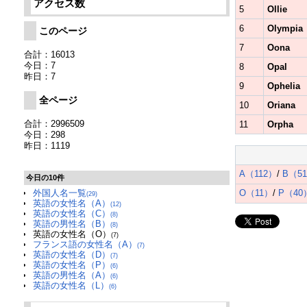
アクセス数
5
Ollie
6
Olympia
このページ
7
Oona
合計：16013
今日：7
8
Opal
昨日：7
9
Ophelia
全ページ
10
Oriana
合計：2996509
11
Orpha
今日：298
昨日：1119
A（112）
/
B（5
今日の10件
外国人名一覧
O（11）
/
P（40
(29)
英語の女性名（A）
(12)
英語の女性名（C）
(8)
英語の男性名（B）
(8)
英語の女性名（O）
(7)
フランス語の女性名（A）
(7)
英語の女性名（D）
(7)
英語の女性名（P）
(6)
英語の男性名（A）
(6)
英語の女性名（L）
(6)