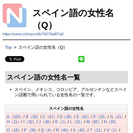
スペイン語の女性名
（Q）
https://name.ichiran.info/?9276af07a5
Top
>
スペイン語の女性名（Q）
スペイン語の女性名一覧
スペイン、メキシコ、コロンビア、アルゼンチンなどスペイ
ン語圏で用いられている女性名の一覧です。
スペイン語の女性名
A（103）
/
B（33）
/
C（67）
/
D（38）
/
E（62）
/
F（25）
/
G（21）
/
H（11）
/
I（32）
/
J（30）
/
K（1）
/
L（51）
/
M（82）
/
N（33）
O（18）
/
P（39）
/
Q（4）
/
R（40）
/
S（42）
/
T（21）
/
U（2）
/