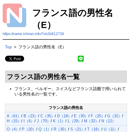
フランス語の男性名
（E）
https://name.ichiran.info/?cb2b812739
Top
>
フランス語の男性名（E）
フランス語の男性名一覧
フランス、ベルギー、スイスなどフランス語圏で用いられて
いる男性名の一覧です。
フランス語の男性名
A（61）
/
B（23）
/
C（35）
/
D（18）
/
E（30）
/
F（25）
/
G（32）
/
H（15）
/
I（6）
/
J（70）
/
K（1）
/
L（29）
/
M（32）
/
N（12）
O（4）
/
P（20）
/
Q（1）
/
R（30）
/
S（21）
/
T（18）
/
U（11）
/