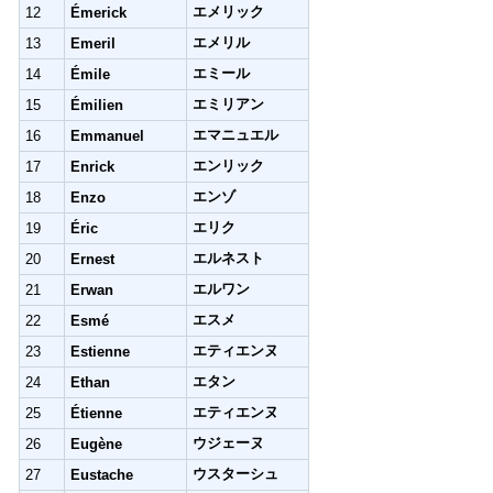
エメリック
12
Émerick
エメリル
13
Emeril
エミール
14
Émile
エミリアン
15
Émilien
エマニュエル
16
Emmanuel
エンリック
17
Enrick
エンゾ
18
Enzo
エリク
19
Éric
エルネスト
20
Ernest
エルワン
21
Erwan
エスメ
22
Esmé
エティエンヌ
23
Estienne
エタン
24
Ethan
エティエンヌ
25
Étienne
ウジェーヌ
26
Eugène
ウスターシュ
27
Eustache