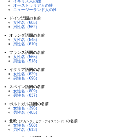
イギリス人の姓
オーストラリア人の姓
ニュージーランド人の姓
ドイツ語圏の名前
女性名（605）
男性名（562）
オランダ語圏の名前
女性名（545）
男性名（610）
フランス語圏の名前
女性名（565）
男性名（518）
イタリア語圏の名前
女性名（629）
男性名（696）
スペイン語圏の名前
女性名（809）
男性名（837）
ポルトガル語圏の名前
女性名（396）
男性名（405）
北欧
の名前
（スカンジナビア・アイスランド）
女性名（568）
男性名（613）