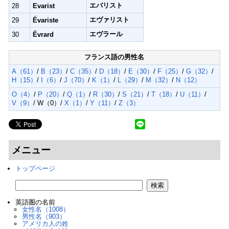
エバリスト
28
Evarist
エヴァリスト
29
Évariste
エヴラール
30
Évrard
フランス語の男性名
A（61）
/
B（23）
/
C（35）
/
D（18）
/
E（30）
/
F（25）
/
G（32）
/
H（15）
/
I（6）
/
J（70）
/
K（1）
/
L（29）
/
M（32）
/
N（12）
O（4）
/
P（20）
/
Q（1）
/
R（30）
/
S（21）
/
T（18）
/
U（11）
/
V（9）
/ W（0）/
X（1）
/
Y（11）
/
Z（3）
メニュー
トップページ
英語圏の名前
女性名（1008）
男性名（903）
アメリカ人の姓